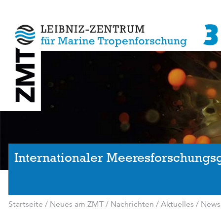
Internationaler Meeresforschungs
Startseite
/
Neues am ZMT
/
Nachrichten / Aktuelles
/
News