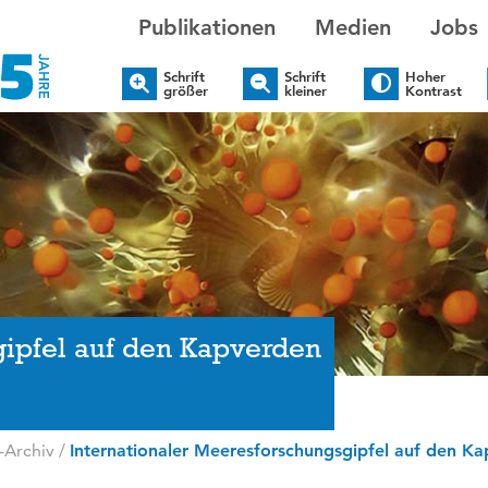
Publikationen
Medien
Jobs
Schrift
Schrift
Hoher
größer
kleiner
Kontrast
gipfel auf den Kapverden
-Archiv
/
Internationaler Meeresforschungsgipfel auf den K