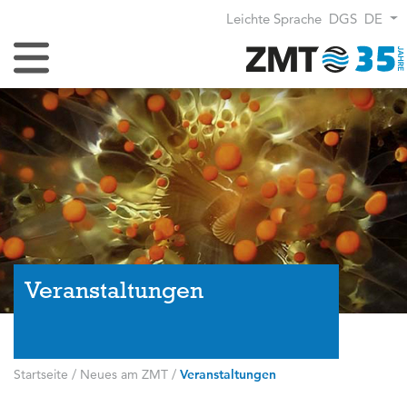
Leichte Sprache
DGS
DE
Navigation umschalten
Veranstaltungen
Startseite
/
Neues am ZMT
/
Veranstaltungen